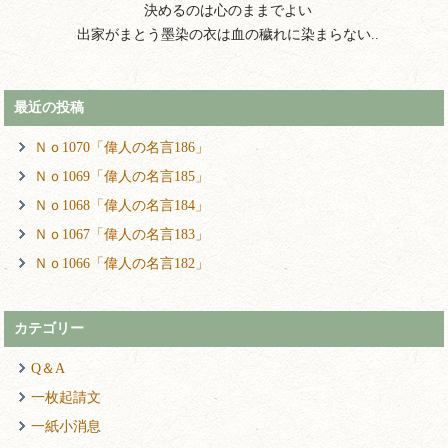
決めるのは心のままでよい
出家がまとう墨染の衣は血の穢れに染まらない..
最近の投稿
Ｎｏ1070「偉人の名言186」
Ｎｏ1069「偉人の名言185」
Ｎｏ1068「偉人の名言184」
Ｎｏ1067「偉人の名言183」
Ｎｏ1066「偉人の名言182」
カテゴリー
Q＆A
一枚起請文
一紙小消息