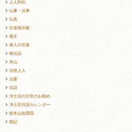
上人列伝
仏事・法事
仏具
伝道掲示板
偈文
偉人の言葉
御法語
本山
法然上人
法要
法話
浄土宗の日常のお勤め
浄土宗月訓カレンダー
総本山知恩院
雑記