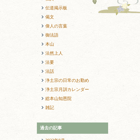
伝道掲示板
偈文
偉人の言葉
御法語
本山
法然上人
法要
法話
浄土宗の日常のお勤め
浄土宗月訓カレンダー
総本山知恩院
雑記
過去の記事