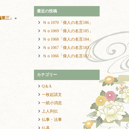
最近の投稿
編第三」
»
Ｎｏ1070「偉人の名言186」
Ｎｏ1069「偉人の名言185」
Ｎｏ1068「偉人の名言184」
Ｎｏ1067「偉人の名言183」
Ｎｏ1066「偉人の名言182」
カテゴリー
Q＆A
一枚起請文
一紙小消息
上人列伝
仏事・法事
仏具