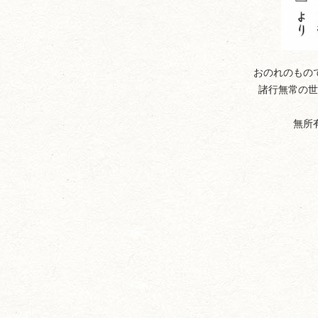
おのれのもの
諸行無常の世
無所