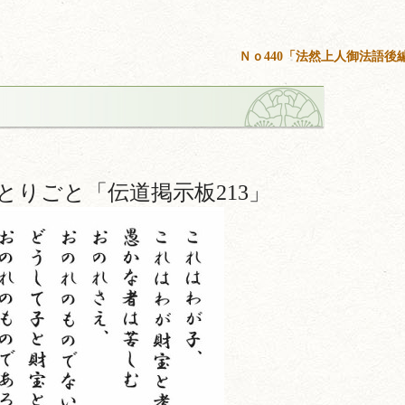
Ｎｏ440「法然上人御法語後
とりごと「伝道掲示板213」