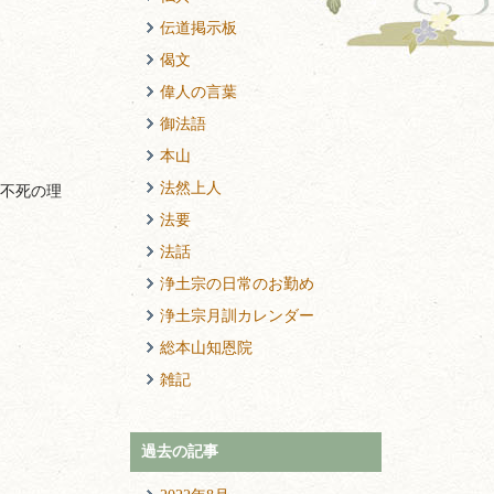
伝道掲示板
偈文
偉人の言葉
御法語
本山
法然上人
不死の理
法要
法話
浄土宗の日常のお勤め
浄土宗月訓カレンダー
総本山知恩院
雑記
過去の記事