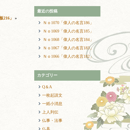
最近の投稿
板216」
»
Ｎｏ1070「偉人の名言186」
Ｎｏ1069「偉人の名言185」
Ｎｏ1068「偉人の名言184」
Ｎｏ1067「偉人の名言183」
Ｎｏ1066「偉人の名言182」
カテゴリー
Q＆A
一枚起請文
一紙小消息
上人列伝
仏事・法事
仏具