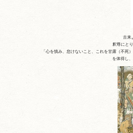
古来
釈尊にとり
「心を慎み、怠けないこと、これを甘露（不死）
を体得し、