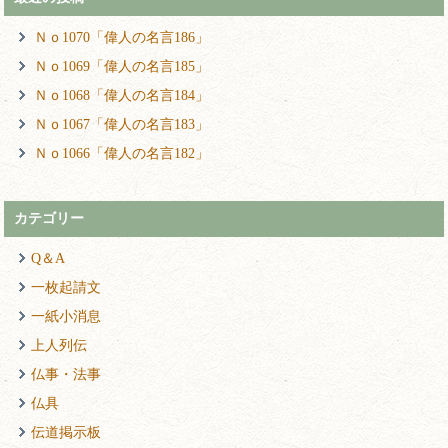
Ｎｏ1070「偉人の名言186」
Ｎｏ1069「偉人の名言185」
Ｎｏ1068「偉人の名言184」
Ｎｏ1067「偉人の名言183」
Ｎｏ1066「偉人の名言182」
カテゴリー
Q＆A
一枚起請文
一紙小消息
上人列伝
仏事・法事
仏具
伝道掲示板