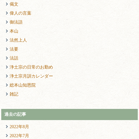
偈文
偉人の言葉
御法語
本山
法然上人
法要
法話
浄土宗の日常のお勤め
浄土宗月訓カレンダー
総本山知恩院
雑記
過去の記事
2022年8月
2022年7月