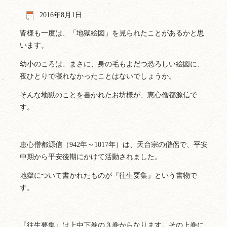
2016年8月1日
皆様も一度は、「地獄絵図」を見られたことがあるかと思
います。
幼小のころは、まさに、身の毛もよだつ恐ろしい絵図に、
夜ひとりで寝れなかったことはないでしょうか。
そんな地獄のことを書かれたお坊様が、恵心僧都源信で
す。
恵心僧都源信（942年～1017年）は、天台宗の僧侶で、平安
中期から平安後期にかけて活動されました。
地獄について書かれたものが『往生要集』という書物で
す。
『往生要集』は上中下巻の３巻からなります。その上巻に