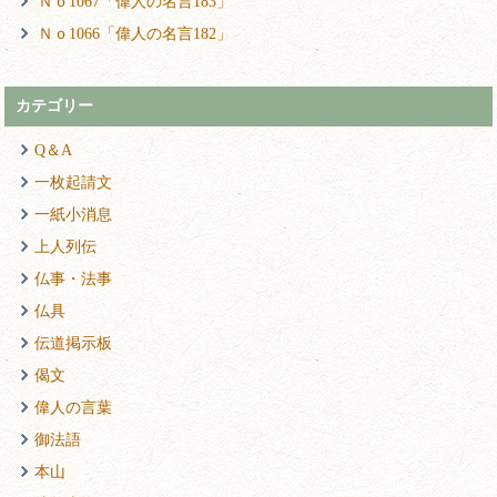
Ｎｏ1067「偉人の名言183」
Ｎｏ1066「偉人の名言182」
カテゴリー
Q＆A
一枚起請文
一紙小消息
上人列伝
仏事・法事
仏具
伝道掲示板
偈文
偉人の言葉
御法語
本山