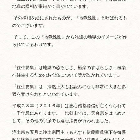
地獄の様相が事細かく書かれています。
その様相を絵にされたものが、『地獄絵図』と呼ばれるも
のでございます。
そして、この『地獄絵図』から私達の地獄のイメージが作
られているわけです。
『往生要集』は地獄の恐ろしさ、極楽のすばらしさ、極楽
へ往生するためのお念仏について等が説かれています。
『往生要集』は、法然上人もお読みになり非常に大きな影
響を受けられたといわれています。
平成２８年（２０１６年）は恵心僧都源信が亡くなられて
一千年忌にあたります。 比叡山では、天台宗をはじめと
して、その他の宗派でも遠忌法要が行われました。
浄土宗も五月に浄土宗門主（もんす）伊藤唯眞猊下を御導
師に比叡山根本中堂にて一千年忌遠忌法要をお勤めになら