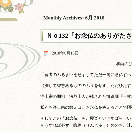
Monthly Archives:
6月 2018
Ｎｏ132「お念仏のありがた
2018年6月16日
和尚のひ
「智者のふるまいをせずしてただ一向に念仏すべ
（決して智慧あるもののふりをせず、ただひたす
浄土宗の開祖、法然上人が残された御遺訓『一枚
私たち浄土宗の教えは、お念仏を称えることで阿
そしてこの「お念仏」も、極楽というすばらしい
そうすれば必ず、臨終（りんじゅう）ののち、迷