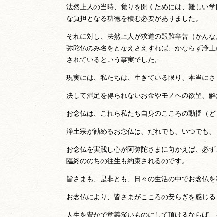
法然上人の当時、覚りを開くためには、難しい学
な負担となる功徳を積む必要がありました。
それに対し、法然上人が求道の艱難辛苦（かんな
弥陀仏のみ名をとなえさえすれば、かならず浄土
されているという事実でした。
現実には、私たちは、生きている限り、本当にさ
決して満足を得られないお金やモノへの欲望、解
お念仏は、これら私たち自身のこころの動揺（ど
浄土宗が勧めるお念仏は、だれでも、いつでも、
お念仏を実践し心が阿弥陀さまに向かえば、必ず
臨終ののちの往生も約束されるのです。
皆さまも、是非とも、日々の生活の中でお念仏を
お念仏により、皆さまがこころの安らぎを感じる
人生を豊かで意義深いものにして頂けるならば、