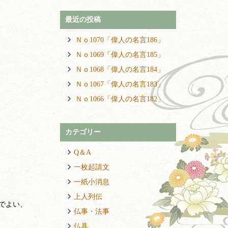
最近の投稿
Ｎｏ1070「偉人の名言186」
Ｎｏ1069「偉人の名言185」
Ｎｏ1068「偉人の名言184」
Ｎｏ1067「偉人の名言183」
Ｎｏ1066「偉人の名言182」
カテゴリー
Q＆A
一枚起請文
一紙小消息
上人列伝
でよい、
仏事・法事
仏具