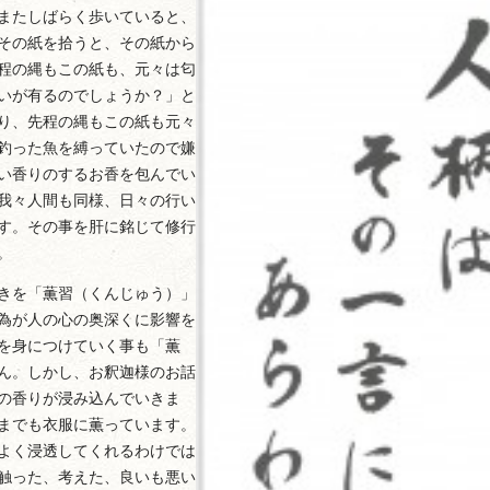
またしばらく歩いていると、
その紙を拾うと、その紙から
程の縄もこの紙も、元々は匂
いが有るのでしょうか？」と
り、先程の縄もこの紙も元々
釣った魚を縛っていたので嫌
い香りのするお香を包んでい
我々人間も同様、日々の行い
す。その事を肝に銘じて修行
。
きを「薫習（くんじゅう）」
為が人の心の奥深くに影響を
を身につけていく事も「薫
ん。しかし、お釈迦様のお話
の香りが浸み込んでいきま
までも衣服に薫っています。
よく浸透してくれるわけでは
触った、考えた、良いも悪い