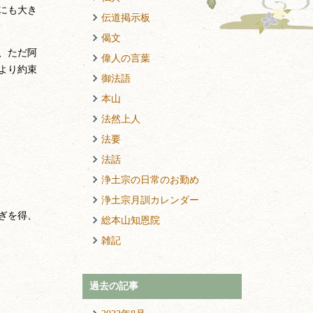
にも大き
伝道掲示板
偈文
、ただ阿
偉人の言葉
より約束
御法語
本山
法然上人
法要
法話
浄土宗の日常のお勤め
浄土宗月訓カレンダー
ぎを得、
総本山知恩院
雑記
過去の記事