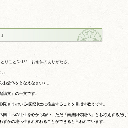
さ」
とりごとNo132「お念仏のありがたさ」
し」
らお念仏をとなえなさい）。
起請文』の一文です。
弥陀さまのいる極楽浄土に往生することを目指す教えです。
仏国土への往生を心から願い、ただ「南無阿弥陀仏」とお称えするだけ
わずかの地へ生まれ変わることができると言われています。