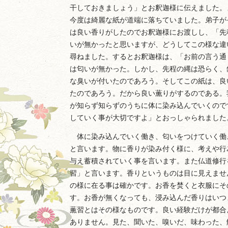
干しておきましょう」とお釈迦様に伝えました。
今度は綺麗な紙が道端に落ちていました。弟子が
は良い香りがしたのでお釈迦様にお渡しし、「先
いが無かったと思いますが、どうしてこの様な違
尋ねました。するとお釈迦様は、「お前の言う通
は匂いが無かった。しかし、先程の縄は恐らく、
な臭いが付いたのであろう。そしてこの紙は、良
たのであろう。だから良い薫りがするのである。
が知らず知らずのうちに体に染み込んでいくので
していく事が大切ですよ」とおっしゃられました
体に染み込んでいく働き、匂いをつけていく働
と言います。物に香りが染み付く様に、考えや行
与え蓄積されていく事を言います。また仏道修行
習」と言います。香りというものは目に見えませ
の様に在る事は確かです。お香を焚くと衣服にそ
す。お香が無くなっても、浸み込んだ香りはいつ
薫習とはその様なものです。良い経験だけが都合
ありません。見た、聞いた、嗅いだ、味わった、