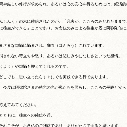
問や厳しい修行が求められ、あるいは心の安心を得るためには、経済的
んしんく）の末に確信されたのが、「凡夫が、こころのみだれたままで
に往生ができる」ことであり、お念仏のみによる往生が既に阿弥陀仏に
まざまな煩悩に悩まされ、翻弄（ほんろう）されています。
消されない苛立ちや怒り、あるいは悲しみやむなしさといった感情。
うよう）や煩悩も抑えてくれるのです。
どこでも、思い立ったらすぐにでも実践できる行であります。
、今度は阿弥陀さまの慈悲の光が私たちを照らし、こころの平静と安ら
称えてみてください。
とともに、往生への確信を得、
それこそが、お念仏のご利益であり、ありがたさであると思います。