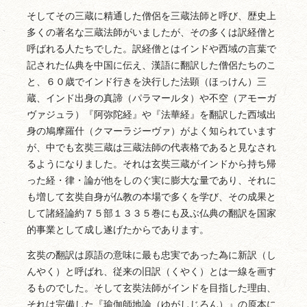
そしてその三蔵に精通した僧侶を三蔵法師と呼び、歴史上
多くの著名な三蔵法師がいましたが、その多くは訳経僧と
呼ばれる人たちでした。訳経僧とはインドや西域の言葉で
記された仏典を中国に伝え、漢語に翻訳した僧侶たちのこ
と、６０歳でインド行きを決行した法顕（ほっけん）三
蔵、インド出身の真諦（パラマールタ）や不空（アモーガ
ヴァジュラ）『阿弥陀経』や『法華経』を翻訳した西域出
身の鳩摩羅什（クマーラジーヴァ）がよく知られています
が、中でも玄奘三蔵は三蔵法師の代表格であると見なされ
るようになりました。それは玄奘三蔵がインドから持ち帰
った経・律・論が他をしのぐ実に膨大な量であり、それに
も増して玄奘自身が仏教の本場で多くを学び、その成果と
して諸経論約７５部１３３５巻にも及ぶ仏典の翻訳を国家
的事業として成し遂げたからであります。
玄奘の翻訳は原語の意味に最も忠実であった為に新訳（し
んやく）と呼ばれ、従来の旧訳（くやく）とは一線を画す
るものでした。そして玄奘法師がインドを目指した理由、
それは完備した『瑜伽師地論（ゆがしじろん）』の原本に