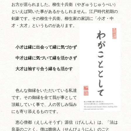
お方が居られました。柳生十兵衛（やぎゅうじゅうべい）
といえば聞いた事があるかもしれません。江戸時代初期の
剣豪です。その柳生十兵衛、柳生家の家訓に「小才・中
才・大才」というものがあります。
小才は縁に出会って縁に気づかず
中才は縁に気づいて縁を活かさず
大才は袖すり合う縁をも活かす
色んな御縁をいただいている私達
です。その御縁を全て我が事として
頂戴していく事で、人の苦しみ悩み
にも寄り添えるものです。
恵心僧都（えしんそうず）源信（げんしん）は、「法は
良薬のごとく、僧は瞻病人（せんびょうにん）のごと