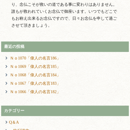
り、念仏こそが救いの道である事に変わりはありません。
誰もが救われていくお念仏で御座います。いつでもどこで
もお称え出来るお念仏ですので、日々お念仏を申して過ご
させて頂きましょう。
最近の投稿
Ｎｏ1070「偉人の名言186」
Ｎｏ1069「偉人の名言185」
Ｎｏ1068「偉人の名言184」
Ｎｏ1067「偉人の名言183」
Ｎｏ1066「偉人の名言182」
カテゴリー
Q＆A