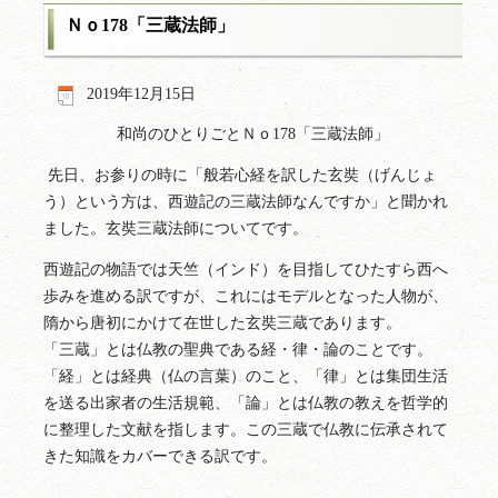
Ｎｏ178「三蔵法師」
2019年12月15日
和尚のひとりごとＮｏ178「三蔵法師」
先日、お参りの時に「般若心経を訳した玄奘（げんじょ
う）という方は、西遊記の三蔵法師なんですか」と聞かれ
ました。玄奘三蔵法師についてです。
西遊記の物語では天竺（インド）を目指してひたすら西へ
歩みを進める訳ですが、これにはモデルとなった人物が、
隋から唐初にかけて在世した玄奘三蔵であります。
「三蔵」とは仏教の聖典である経・律・論のことです。
「経」とは経典（仏の言葉）のこと、「律」とは集団生活
を送る出家者の生活規範、「論」とは仏教の教えを哲学的
に整理した文献を指します。この三蔵で仏教に伝承されて
きた知識をカバーできる訳です。