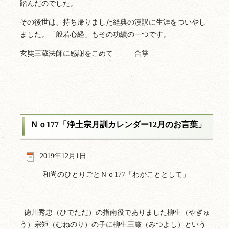
踏んだのでした。
その後世は、持ち帰りました経典の漢訳に生涯をついやし
ました。「般若心経」もその功績の一つです。
玄奘三蔵法師に感謝をこめて 合掌
Ｎｏ177「浄土宗月訓カレンダー12月のお言葉」
2019年12月1日
和尚のひとりごとＮｏ177「わがこととして」
徳川秀忠（ひでただ）の指南役でありました柳生（やぎゅ
う）宗矩（むねのり）の子に柳生三厳（みつよし）という