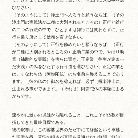
で、ひとまずは聖道門を差し置いて、浄土門に入る事を選
びなさい。
（そのようにして）浄土門へ入ろうと願うならば、（その
浄土門の実践法が二種に大別されるところの）正行と雑行
の二つの行法の中で、ひとまずは雑行には関わらずに、正
行を拠り所として信頼を寄せなさい。
（そのようにして）正行を修めたいと願うならば、（正行
が二種に大別されるところの）正助二業の中で、やはり助
業（補助的な実践）を傍らに置き、正定業（往生が定まっ
た実践）のみをひたすら行う道を選びなさい。正定の業と
は、すなわち仏（阿弥陀仏）のお名前を称えることであり
ます。（彼の仏の）御名を称えれば、必ず（極楽浄土に）
生まれる事ができます。（それは）阿弥陀仏の本願による
からです。
速やかに迷いの境涯から離れること、これこそが仏教が目
指してきた最終目標である。
彼の釈尊は、この娑婆世界のただ中にて縁起という卓越し
た認識を得、苦悩の根本が真理を見通せない無明（無知）