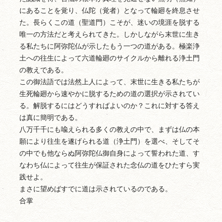
にあることを覚り、仏陀（覚者）となって輪廻を終息させ
た。長らくこの道（聖道門）こそが、迷いの境涯を脱する
唯一の方法だと考えられてきた。しかしながら末世に生き
る私たちに阿弥陀仏が示したもう一つの道がある。極楽浄
土への往生によって六道輪廻のサイクルから離れる浄土門
の教えである。
この御法語では法然上人によって、末世に生きる私たちが
生死輪廻から速やかに脱するための道の選択が示されてい
る。解脱するにはどうすればよいのか？これに対する答え
は真に簡明である。
八万千千にも喩えられる多くの教えの中で、まずは仏の本
願により往生を遂げられる道（浄土門）を選べ、そしてそ
の中でも他ならぬ阿弥陀仏御自身によって誓われた道、す
なわち仏によって往生が保証された念仏の道をひたすら実
践せよ。
まさに望めばすでに道は示されているのである。
合掌