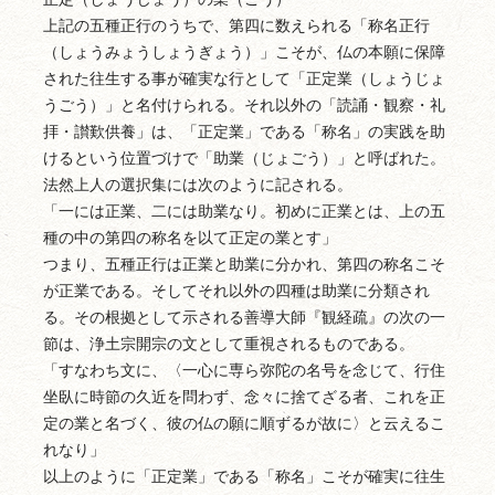
上記の五種正行のうちで、第四に数えられる「称名正行
（しょうみょうしょうぎょう）」こそが、仏の本願に保障
された往生する事が確実な行として「正定業（しょうじょ
うごう）」と名付けられる。それ以外の「読誦・観察・礼
拝・讃歎供養」は、「正定業」である「称名」の実践を助
けるという位置づけで「助業（じょごう）」と呼ばれた。
法然上人の選択集には次のように記される。
「一には正業、二には助業なり。初めに正業とは、上の五
種の中の第四の称名を以て正定の業とす」
つまり、五種正行は正業と助業に分かれ、第四の称名こそ
が正業である。そしてそれ以外の四種は助業に分類され
る。その根拠として示される善導大師『観経疏』の次の一
節は、浄土宗開宗の文として重視されるものである。
「すなわち文に、〈一心に専ら弥陀の名号を念じて、行住
坐臥に時節の久近を問わず、念々に捨てざる者、これを正
定の業と名づく、彼の仏の願に順ずるが故に〉と云えるこ
れなり」
以上のように「正定業」である「称名」こそが確実に往生