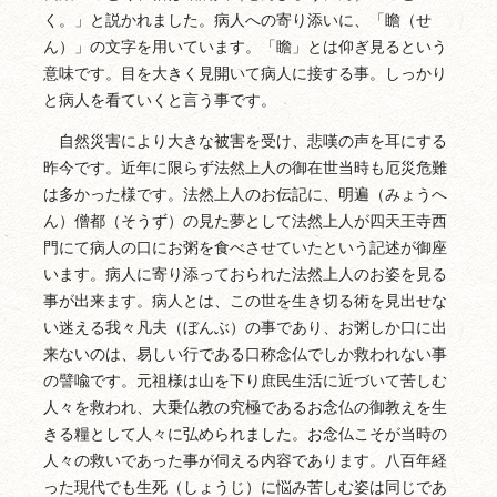
く。」と説かれました。病人への寄り添いに、「瞻（せ
ん）」の文字を用いています。「瞻」とは仰ぎ見るという
意味です。目を大きく見開いて病人に接する事。しっかり
と病人を看ていくと言う事です。
自然災害により大きな被害を受け、悲嘆の声を耳にする
昨今です。近年に限らず法然上人の御在世当時も厄災危難
は多かった様です。法然上人のお伝記に、明遍（みょうへ
ん）僧都（そうず）の見た夢として法然上人が四天王寺西
門にて病人の口にお粥を食べさせていたという記述が御座
います。病人に寄り添っておられた法然上人のお姿を見る
事が出来ます。病人とは、この世を生き切る術を見出せな
い迷える我々凡夫（ぼんぶ）の事であり、お粥しか口に出
来ないのは、易しい行である口称念仏でしか救われない事
の譬喩です。元祖様は山を下り庶民生活に近づいて苦しむ
人々を救われ、大乗仏教の究極であるお念仏の御教えを生
きる糧として人々に弘められました。お念仏こそが当時の
人々の救いであった事が伺える内容であります。八百年経
った現代でも生死（しょうじ）に悩み苦しむ姿は同じであ