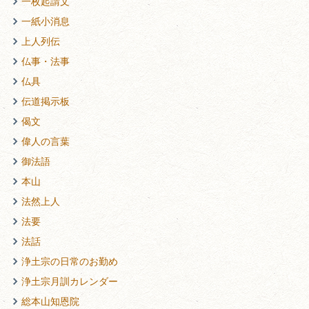
一枚起請文
一紙小消息
上人列伝
仏事・法事
仏具
伝道掲示板
偈文
偉人の言葉
御法語
本山
法然上人
法要
法話
浄土宗の日常のお勤め
浄土宗月訓カレンダー
総本山知恩院