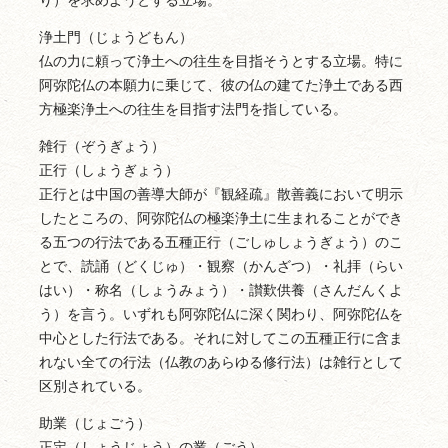
り）を求めようとする立場。
浄土門（じょうどもん）
仏の力に頼って浄土への往生を目指そうとする立場。特に
阿弥陀仏の本願力に乗じて、彼の仏の建てた浄土である西
方極楽浄土への往生を目指す法門を指している。
雑行（ぞうぎょう）
正行（しょうぎょう）
正行とは中国の善導大師が『観経疏』散善義において明示
したところの、阿弥陀仏の極楽浄土に生まれることができ
る五つの行法である五種正行（ごしゅしょうぎょう）のこ
とで、読誦（どくじゅ）・観察（かんざつ）・礼拝（らい
はい）・称名（しょうみょう）・讃歎供養（さんだんくよ
う）を言う。いずれも阿弥陀仏に深く関わり、阿弥陀仏を
中心とした行法である。それに対してこの五種正行に含ま
れない全ての行法（仏教のあらゆる修行法）は雑行として
区別されている。
助業（じょごう）
正定（しょうじょう）の業（ごう）