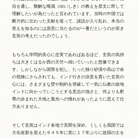
目を通し、難解な唯識（ゆいしき）の教えを原文に即して
理解したいが為だったと言われています。当時の中国では
断片的に伝わった文献を巡って、諸説が入り乱れ、本当の
答えを知るのには原意に当たるのが一番だというのが若き
玄奘の考えだったのでしょう。
もちろん学問的良心に忠実であればあるほど、玄奘の気持
ちは大きくはるか西の天竺へ傾いていったと想像できま
す。しかしながら国禁を犯し、たった独り砂漠や高山で命
の危険にさらされても、インド行きの決意を貫いた玄奘の
心には、さまざまな壁や制約を突破して一気に仏教の故地
インドに向かっていこうとする意志の強さと、何よりも釈
尊の歩まれた大地と風光への憧れがあったように思えて仕
方ありません。
そして玄奘はインド各地で見聞を深め、くしくも我国では
大化改新を迎えた６４５年に実に１７年ぶりに故国の土を