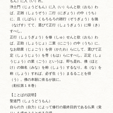
もん）に入（い）れ。
浄土門（じょうどもん）に入（い）らんと欲（おも）わ
ば、正雑（しょうぞう）二行（にぎょう）の中（うち）
に、且（しばら）くもろもろの雑行（ぞうぎょう）を抛
（なげす）てて、選びて正行（しょうぎょう）に帰（き）
すべし。
正行（しょうぎょう）を修（しゅ）せんと欲（おも）わ
ば、正助（しょうじょ）二業（にごう）の中（うち）に、
なお助業（じょごう）を傍（かたわ）らにして、選びて正
定（しょうじょう）を専（もは）らにすべし。正定（しょ
うじょう）の業（ごう）というは、即ち是れ、佛（ほと
け）の御名（みな）を称（しょう）するなり。名（な）を
称（しょう）すれば、必ず生（う）まるることを得
（う）。佛の本願に依るが故に。
（勅伝第１８巻）
【ことばの説明】
聖道門（しょうどうもん）
自らの力（自力）によって修行の最終目的である仏果（覚