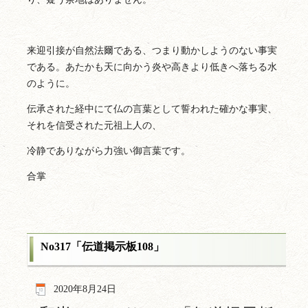
来迎引接が自然法爾である、つまり動かしようのない事実
である。あたかも天に向かう炎や高きより低きへ落ちる水
のように。
伝承された経中にて仏の言葉として誓われた確かな事実、
それを信受された元祖上人の、
冷静でありながら力強い御言葉です。
合掌
No317「伝道掲示板108」
2020年8月24日