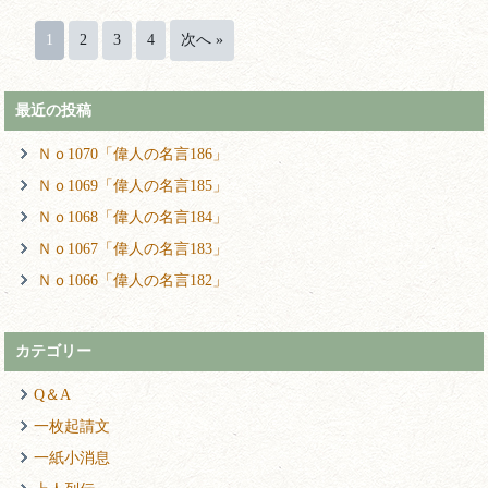
1
2
3
4
次へ »
最近の投稿
Ｎｏ1070「偉人の名言186」
Ｎｏ1069「偉人の名言185」
Ｎｏ1068「偉人の名言184」
Ｎｏ1067「偉人の名言183」
Ｎｏ1066「偉人の名言182」
カテゴリー
Q＆A
一枚起請文
一紙小消息