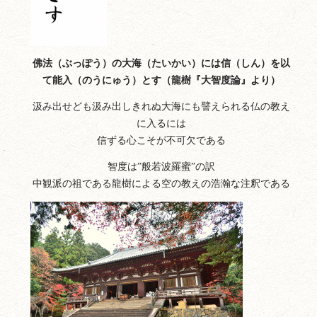
佛法（ぶっぽう）の大海（たいかい）には信（しん）を以
て能入（のうにゅう）とす（龍樹『大智度論』より）
汲み出せども汲み出しきれぬ大海にも譬えられる仏の教え
に入るには
信ずる心こそが不可欠である
智度は”般若波羅蜜”の訳
中観派の祖である龍樹による空の教えの浩瀚な注釈である