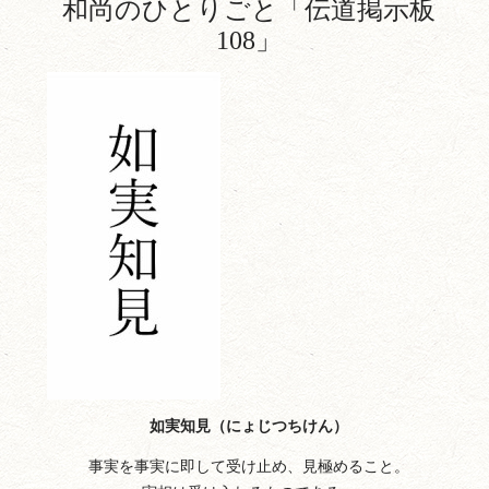
和尚のひとりごと「伝道掲示板
108
」
如実知見（にょじつちけん）
事実を事実に即して受け止め、見極めること。