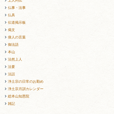
上人列伝
仏事・法事
仏具
伝道掲示板
偈文
偉人の言葉
御法語
本山
法然上人
法要
法話
浄土宗の日常のお勤め
浄土宗月訓カレンダー
総本山知恩院
雑記