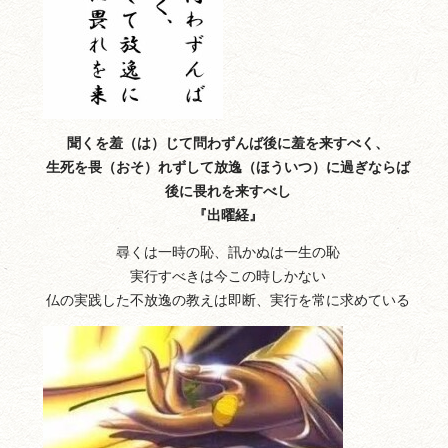
聞くを羞（は）じて問わずんば後に羞を来すべく、
生死を畏（おそ）れずして放逸（ほういつ）に過ぎならば
後に畏れを来すべし
『出曜経』
尋くは一時の恥、訊かぬは一生の恥
実行すべきは今この時しかない
仏の実践した不放逸の教えは即断、実行を常に求めている