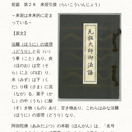
前篇 第２８ 来迎引接（らいこういんじょう）
～来迎は本来的に定ま
っている～
【原文】
法爾（ほうに）の道理
（どうり）
と云（い）
う事（こと）あり。炎
（ほのお）は空（そ
ら）に上（のぼ）り、
水（みず）は下（く
だ）り様（さま）に流
（なが）る。菓子（か
し）の中（うち）に酸
（す）き物（もの）あり、甘き物あり。これらはみな法爾
（ほうに）の道理（どうり）なり。
阿弥陀佛（あみだぶつ）の本願（ほんがん）は、「名号