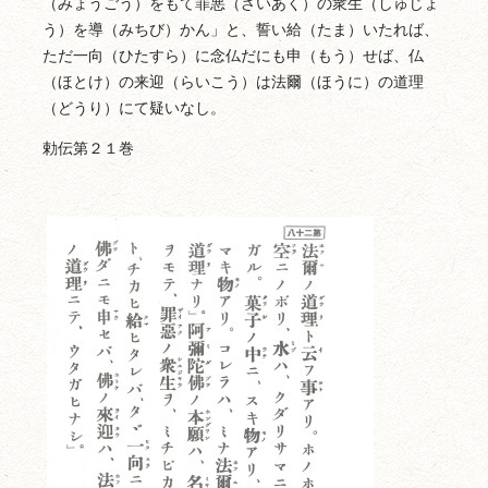
（みょうごう）をもて罪悪（ざいあく）の衆生（しゅじょ
う）を導（みちび）かん」と、誓い給（たま）いたれば、
ただ一向（ひたすら）に念仏だにも申（もう）せば、仏
（ほとけ）の来迎（らいこう）は法爾（ほうに）の道理
（どうり）にて疑いなし。
勅伝第２１巻