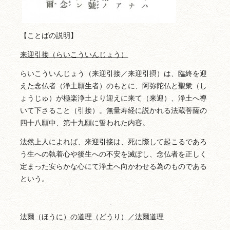
【ことばの説明】
来迎引接（らいこういんじょう）
らいこういんじょう（来迎引接／来迎引摂）は、臨終を迎
えた念仏者（浄土願生者）のもとに、阿弥陀仏と聖衆（し
ょうじゅ）が極楽浄土より迎えに来て（来迎）、浄土へ導
いて下さること（引接）。無量寿経に説かれる法蔵菩薩の
四十八願中、第十九願に誓われた内容。
法然上人によれば、来迎引接は、死に際して起こるであろ
う生への執着心や後生への不安を滅ぼし、念仏者を正しく
定まった安らかな心にて浄土へ向かわせる為のものである
という。
法爾（ほうに）の道理（どうり）／法爾道理