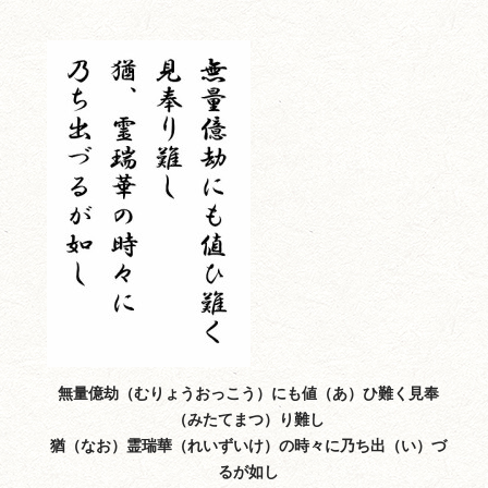
無量億劫（むりょうおっこう）にも値（あ）ひ難く見奉
（みたてまつ）り難し
猶（なお）霊瑞華（れいずいけ）の時々に乃ち出（い）づ
るが如し