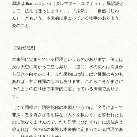
原語はdharmatā-yukti（ダルマター・ユクティ）。異訳語と
して「法性（ほっしょう）」、「法然」、「自然（じね
ん）」ともいう。本来的に定まっている物事のありよう、
姿のこと。
【現代語訳】
本来的に定まっている摂理というものがあります。例えば
炎は天空に向かって立ち昇り、（逆に）水の流れは高きか
ら低きへ向かいます。また果物には酸っぱい種類のものも
あれば、甘い種類のものもあります。これらこそがまさに
そのままの在り様で本来的に定まっている摂理でありま
す。
（さて同様に）阿弥陀佛の本願というのは「名号によって
罪深く悪を為さざるを得ない人々を救おう」と誓われたも
のに他なりませんので、ただ只管（ひたすら）に念仏さえ
称えれば、彼の仏の来迎も本来的に定まっている摂理であ
り、疑う余地はありません。