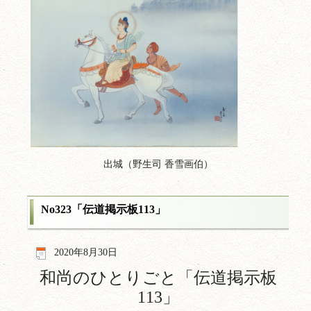
出城（野生司 香雪画伯）
No323「伝道掲示板113」
2020年8月30日
和尚のひとりごと「伝道掲示板
113
」