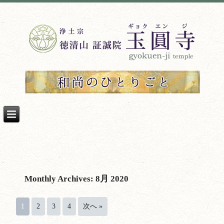
Monthly Archives:
8月 2020
1
2
3
4
次へ »