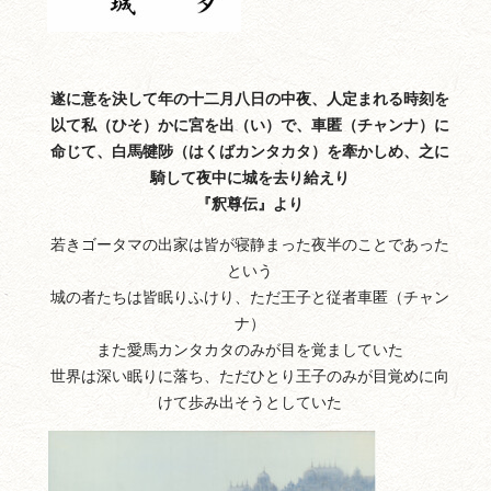
遂に意を決して年の十二月八日の中夜、人定まれる時刻を
以て私（ひそ）かに宮を出（い）で、車匿（チャンナ）に
命じて、白馬犍陟（はくばカンタカタ）を牽かしめ、之に
騎して夜中に城を去り給えり
『釈尊伝』より
若きゴータマの出家は皆が寝静まった夜半のことであった
という
城の者たちは皆眠りふけり、ただ王子と従者車匿（チャン
ナ）
また愛馬カンタカタのみが目を覚ましていた
世界は深い眠りに落ち、ただひとり王子のみが目覚めに向
けて歩み出そうとしていた