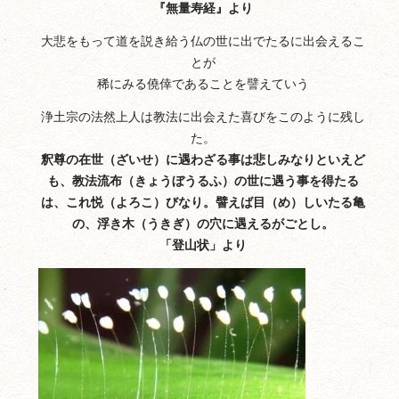
『無量寿経』より
大悲をもって道を説き給う仏の世に出でたるに出会えるこ
とが
稀にみる僥倖であることを譬えていう
浄土宗の法然上人は教法に出会えた喜びをこのように残し
た。
釈尊の在世（ざいせ）に遇わざる事は悲しみなりといえど
も、教法流布（きょうぼうるふ）の世に遇う事を得たる
は、これ悦（よろこ）びなり。譬えば目（め）しいたる亀
の、浮き木（うきぎ）の穴に遇えるがごとし。
「登山状」より